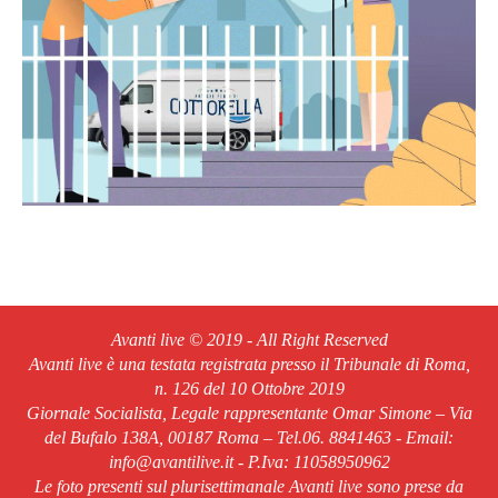
Avanti live © 2019 - All Right Reserved
Avanti live è una testata registrata presso il Tribunale di Roma,
n. 126 del 10 Ottobre 2019
Giornale Socialista, Legale rappresentante Omar Simone – Via
del Bufalo 138A, 00187 Roma – Tel.06. 8841463 - Email:
info@avantilive.it - P.Iva: 11058950962
Le foto presenti sul plurisettimanale Avanti live sono prese da