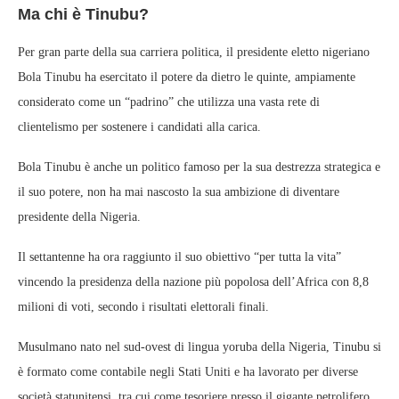
Ma chi è Tinubu?
Per gran parte della sua carriera politica, il presidente eletto nigeriano
Bola Tinubu ha esercitato il potere da dietro le quinte, ampiamente
considerato come un “padrino” che utilizza una vasta rete di
clientelismo per sostenere i candidati alla carica.
Bola Tinubu è anche un politico famoso per la sua destrezza strategica e
il suo potere, non ha mai nascosto la sua ambizione di diventare
presidente della Nigeria.
Il settantenne ha ora raggiunto il suo obiettivo “per tutta la vita”
vincendo la presidenza della nazione più popolosa dell’Africa con 8,8
milioni di voti, secondo i risultati elettorali finali.
Musulmano nato nel sud-ovest di lingua yoruba della Nigeria, Tinubu si
è formato come contabile negli Stati Uniti e ha lavorato per diverse
società statunitensi, tra cui come tesoriere presso il gigante petrolifero