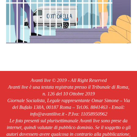
Avanti live © 2019 - All Right Reserved
Avanti live è una testata registrata presso il Tribunale di Roma,
n. 126 del 10 Ottobre 2019
Giornale Socialista, Legale rappresentante Omar Simone – Via
del Bufalo 138A, 00187 Roma – Tel.06. 8841463 - Email:
info@avantilive.it - P.Iva: 11058950962
Le foto presenti sul plurisettimanale Avanti live sono prese da
internet, quindi valutate di pubblico dominio. Se il soggetto o gli
autori dovessero avere qualcosa in contrario alla pubblicazione,