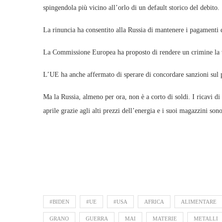
spingendola più vicino all’orlo di un default storico del debito.
La rinuncia ha consentito alla Russia di mantenere i pagamenti 
La Commissione Europea ha proposto di rendere un crimine la vi
L’UE ha anche affermato di sperare di concordare sanzioni sul 
Ma la Russia, almeno per ora, non è a corto di soldi. I ricavi di 
aprile grazie agli alti prezzi dell’energia e i suoi magazzini so
#BIDEN
#UE
#USA
AFRICA
ALIMENTARE
GRANO
GUERRA
MAI
MATERIE
METALLI