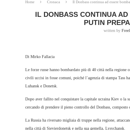
Home
Cronaca
Il Donbass continua ad essere bomba
IL DONBASS CONTINUA A
PUTIN PREP
written by
Free
Di Mirko Fallacia
Le forze russe hanno bombardato più di 40 città nella regione or
civili uccisi in fosse comuni, poiché l’agenzia di stampa Tass ha 
Luhansk e Donetsk.
Dopo aver fallito nel conquistare la capitale ucraina Kiev o la s
cercando di prendere il pieno controllo del Donbass, composto da
La Russia ha riversato migliaia di truppe nella regione, attaccand
nella città di Sievierdonetsk e nella sua gemella, Lysychansk.