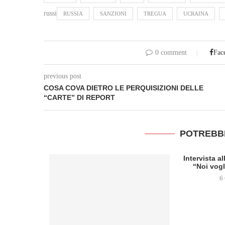
russi
RUSSIA
SANZIONI
TREGUA
UCRAINA
0 comment
Fac
previous post
COSA COVA DIETRO LE PERQUISIZIONI DELLE
“CARTE” DI REPORT
POTREBB
Intervista a
“Noi vogl
6