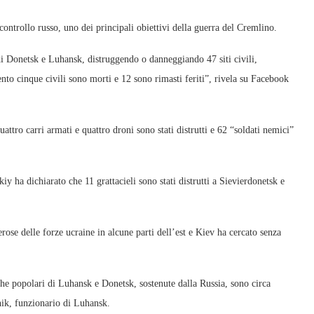
controllo russo, uno dei principali obiettivi della guerra del Cremlino.
di Donetsk e Luhansk, distruggendo o danneggiando 47 siti civili,
o cinque civili sono morti e 12 sono rimasti feriti”, rivela su Facebook
quattro carri armati e quattro droni sono stati distrutti e 62 “soldati nemici”
y ha dichiarato che 11 grattacieli sono stati distrutti a Sievierdonetsk e
ose delle forze ucraine in alcune parti dell’est e Kiev ha cercato senza
iche popolari di Luhansk e Donetsk, sostenute dalla Russia, sono circa
ik, funzionario di Luhansk.