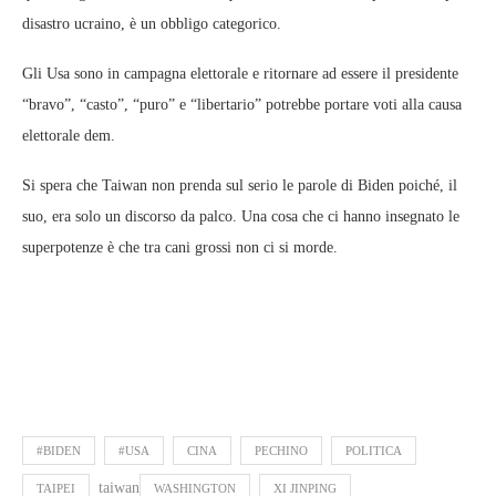
disastro ucraino, è un obbligo categorico.
Gli Usa sono in campagna elettorale e ritornare ad essere il presidente
“bravo”, “casto”, “puro” e “libertario” potrebbe portare voti alla causa
elettorale dem.
Si spera che Taiwan non prenda sul serio le parole di Biden poiché, il
suo, era solo un discorso da palco. Una cosa che ci hanno insegnato le
superpotenze è che tra cani grossi non ci si morde.
#BIDEN
#USA
CINA
PECHINO
POLITICA
taiwan
TAIPEI
WASHINGTON
XI JINPING