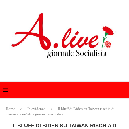
Home
In evidenza
Il bluff di Biden su Taiwan rischia di
provocare un’altra guerra catastrofica
IL BLUFF DI BIDEN SU TAIWAN RISCHIA DI