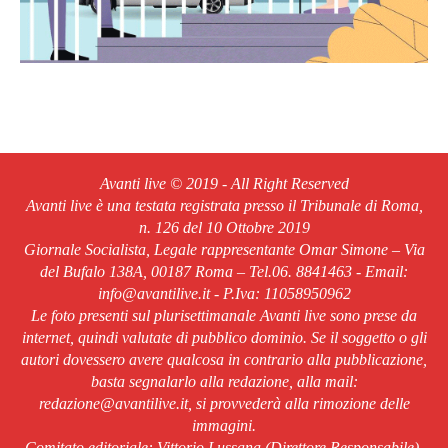
Avanti live © 2019 - All Right Reserved
Avanti live è una testata registrata presso il Tribunale di Roma,
n. 126 del 10 Ottobre 2019
Giornale Socialista, Legale rappresentante Omar Simone – Via
del Bufalo 138A, 00187 Roma – Tel.06. 8841463 - Email:
info@avantilive.it - P.Iva: 11058950962
Le foto presenti sul plurisettimanale Avanti live sono prese da
internet, quindi valutate di pubblico dominio. Se il soggetto o gli
autori dovessero avere qualcosa in contrario alla pubblicazione,
basta segnalarlo alla redazione, alla mail:
redazione@avantilive.it, si provvederà alla rimozione delle
immagini.
Comitato editoriale: Vittorio Lussana (Direttore Responsabile).