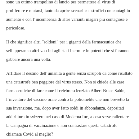
sono un ottimo trampolino di lancio per permettere al virus di
proliferare e mutarsi, tanto da aprire scenari catastrofici con contagi in
aumento e con l’incombenza di altre varianti magari più contagiose e
pericolose.
Il che significa altri “soldoni” per i giganti della farmaceutica che
svilupperanno altri vaccini agli stati inermi e impotenti che si faranno
gabbare ancora una volta.
Affidare il destino dell’umanità a gente senza scrupoli da come risultato
una catastrofe ben peggiore del virus stesso. Non si chiede alle case
farmaceutiche di fare come il celebre scienziato Albert Bruce Sabin,
l’inventore del vaccino orale contro la poliomelite che non brevettò la
sua invenzione, ma, dopo aver fatto soldi in abbondanza, depositati
addirittura in svizzera nel caso di Moderna Inc, a cosa serve rallentare
la campagna di vaccinazione e non contrastare questa catastrofe
chiamata Covid al meglio?