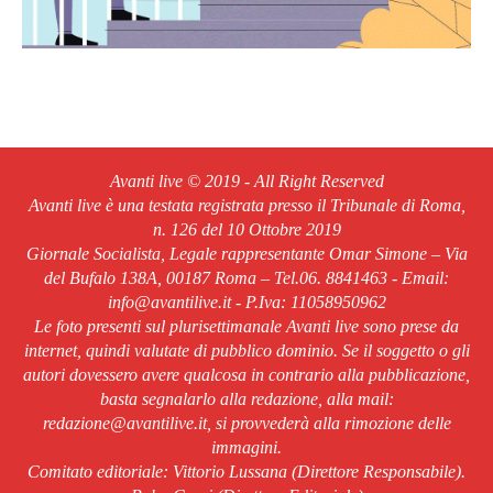
Avanti live © 2019 - All Right Reserved
Avanti live è una testata registrata presso il Tribunale di Roma,
n. 126 del 10 Ottobre 2019
Giornale Socialista, Legale rappresentante Omar Simone – Via
del Bufalo 138A, 00187 Roma – Tel.06. 8841463 - Email:
info@avantilive.it - P.Iva: 11058950962
Le foto presenti sul plurisettimanale Avanti live sono prese da
internet, quindi valutate di pubblico dominio. Se il soggetto o gli
autori dovessero avere qualcosa in contrario alla pubblicazione,
basta segnalarlo alla redazione, alla mail:
redazione@avantilive.it, si provvederà alla rimozione delle
immagini.
Comitato editoriale: Vittorio Lussana (Direttore Responsabile).