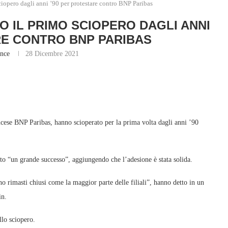
iopero dagli anni ’90 per protestare contro BNP Paribas
NO IL PRIMO SCIOPERO DAGLI ANNI
RE CONTRO BNP PARIBAS
ance
28 Dicembre 2021
ancese BNP Paribas, hanno scioperato per la prima volta dagli anni ’90
tato “un grande successo”, aggiungendo che l’adesione è stata solida.
no rimasti chiusi come la maggior parte delle filiali”, hanno detto in un
in.
llo sciopero.