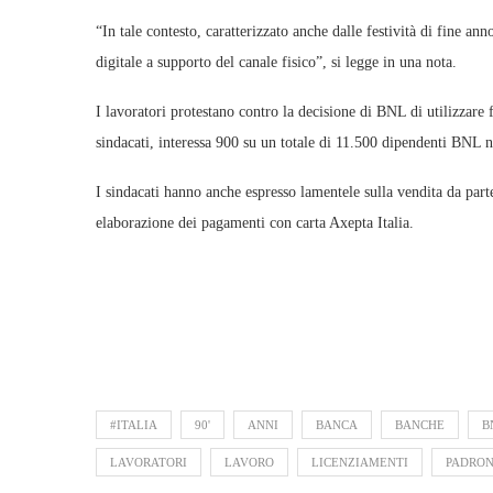
“In tale contesto, caratterizzato anche dalle festività di fine a
digitale a supporto del canale fisico”, si legge in una nota.
I lavoratori protestano contro la decisione di BNL di utilizzare 
sindacati, interessa 900 su un totale di 11.500 dipendenti BNL nell
I sindacati hanno anche espresso lamentele sulla vendita da part
elaborazione dei pagamenti con carta Axepta Italia.
#ITALIA
90'
ANNI
BANCA
BANCHE
B
LAVORATORI
LAVORO
LICENZIAMENTI
PADRO