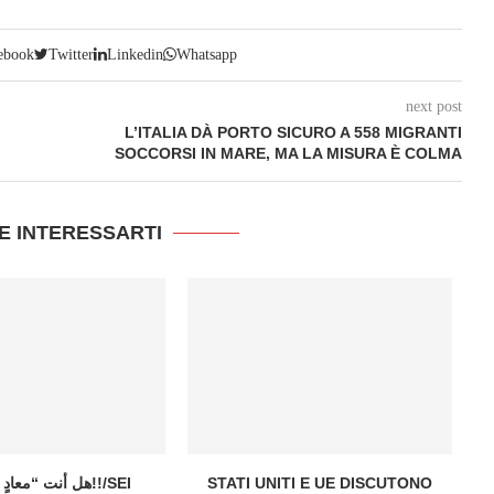
ebook
Twitter
Linkedin
Whatsapp
next post
L’ITALIA DÀ PORTO SICURO A 558 MIGRANTI
SOCCORSI IN MARE, MA LA MISURA È COLMA
E INTERESSARTI
هل أنت “معاد!!/SEI
STATI UNITI E UE DISCUTONO
SC