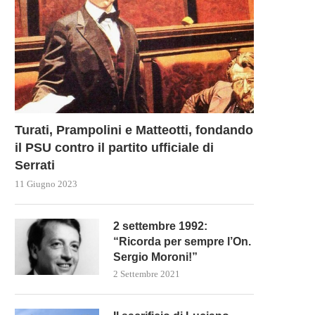
LA CAMERA APPROVA...
14 Febbraio 2024
Turati, Prampolini e Matteotti, fondando
il PSU contro il partito ufficiale di
Serrati
11 Giugno 2023
2 settembre 1992:
“Ricorda per sempre l’On.
Sergio Moroni!”
2 Settembre 2021