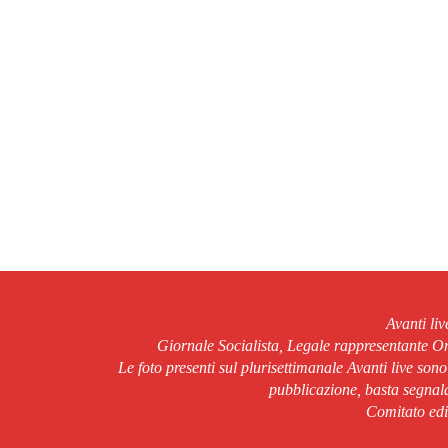
Avanti li
Giornale Socialista, Legale rappresentante 
Le foto presenti sul plurisettimanale Avanti live son
pubblicazione, basta segnala
Comitato edit