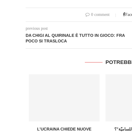
0 comment
Fac
previous post
DA CHIGI AL QUIRINALE È TUTTO IN GIOCO: FRA
POCO SI TRASLOCA
POTREBB
etanyahu
on è un...
4
L’UCRAINA CHIEDE NUOVE
ٍ للساميّة”؟