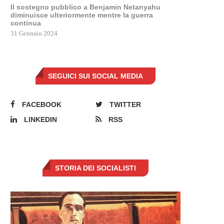
Il sostegno pubblico a Benjamin Netanyahu
diminuisce ulteriormente mentre la guerra
continua
31 Gennaio 2024
SEGUICI SUI SOCIAL MEDIA
FACEBOOK
TWITTER
LINKEDIN
RSS
Scholz condanna Trump che 
relativizzare la clausola...
13 Febbraio 2024
STORIA DEI SOCIALISTI
HLEIN E MELONI A COLLOQUIO.