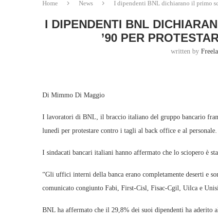
Home
News
I dipendenti BNL dichiarano il primo sc
I DIPENDENTI BNL DICHIARA
’90 PER PROTESTA
written by
Freel
Di Mimmo Di Maggio
I lavoratori di BNL, il braccio italiano del gruppo bancario fr
lunedì per protestare contro i tagli al back office e al personale.
I sindacati bancari italiani hanno affermato che lo sciopero è s
“Gli uffici interni della banca erano completamente deserti e so
comunicato congiunto Fabi, First-Cisl, Fisac-Cgil, Uilca e Unis
BNL ha affermato che il 29,8% dei suoi dipendenti ha aderito a