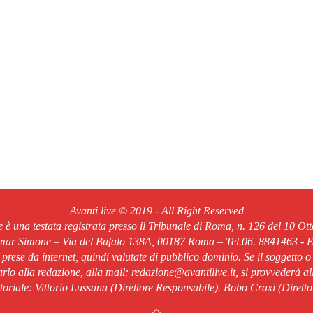
Avanti live © 2019 - All Right Reserved
ve è una testata registrata presso il Tribunale di Roma, n. 126 del 10 Ot
Omar Simone – Via del Bufalo 138A, 00187 Roma – Tel.06. 8841463 - Em
o prese da internet, quindi valutate di pubblico dominio. Se il soggetto o
rlo alla redazione, alla mail: redazione@avantilive.it, si provvederà a
oriale: Vittorio Lussana (Direttore Responsabile). Bobo Craxi (Diretto