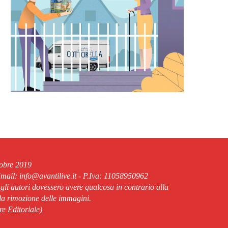
tobre 2019
ail: info@avantilive.it - P.Iva: 11058950962
 gli autori dovessero avere qualcosa in contrario alla
lla rimozione delle immagini.
re Editoriale)