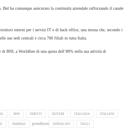
nno, Bnl ha comunque assicurato la continuità aziendale rafforzando il canale
fornitori esterni per i servizi IT e di back office, una mossa che, secondo i
e sue sedi centrali e circa 700 filiali in tutta Italia.
e di BNL a Worldline di una quota dell’80% nella sua attività di
NL
BNP
DIRITTI
DOVERI
ITALIANA
ITALIANI
prenditore
NE
PARIBAS
SINDACATI
TAGLI