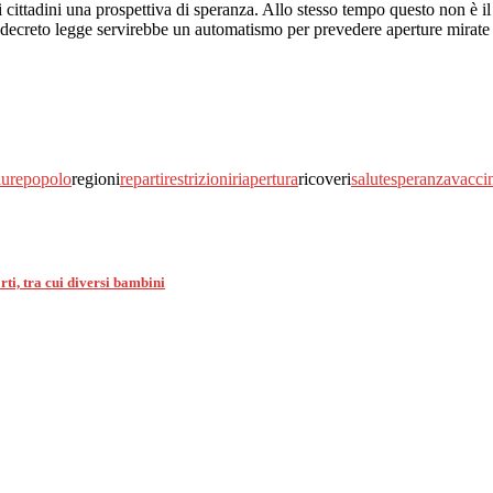
i cittadini una prospettiva di speranza. Allo stesso tempo questo non è il
el decreto legge servirebbe un automatismo per prevedere aperture mira
ure
popolo
regioni
reparti
restrizioni
riapertura
ricoveri
salute
speranza
vacci
ti, tra cui diversi bambini