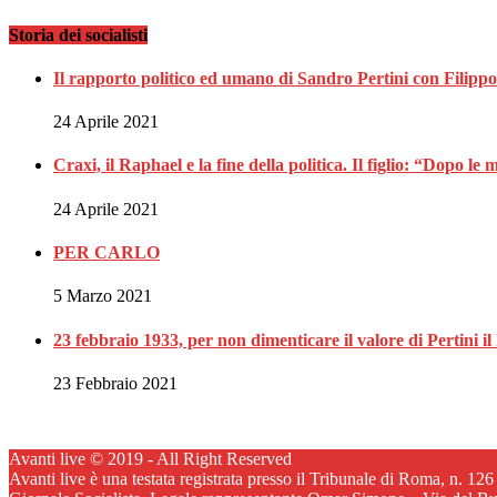
Storia dei socialisti
Il rapporto politico ed umano di Sandro Pertini con Filippo
24 Aprile 2021
Craxi, il Raphael e la fine della politica. Il figlio: “Dopo le
24 Aprile 2021
PER CARLO
5 Marzo 2021
23 febbraio 1933, per non dimenticare il valore di Pertini il 
23 Febbraio 2021
Avanti live © 2019 - All Right Reserved
Avanti live è una testata registrata presso il Tribunale di Roma, n. 12