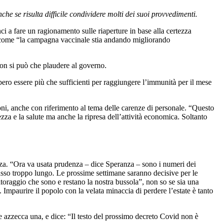
che se risulta difficile condividere molti dei suoi provvedimenti.
i a fare un ragionamento sulle riaperture in base alla certezza
ndo come “la campagna vaccinale stia andando migliorando
non si può che plaudere al governo.
bero essere più che sufficienti per raggiungere l’immunità per il mese
oni, anche con riferimento al tema delle carenze di personale. “Questo
zza e la salute ma anche la ripresa dell’attività economica. Soltanto
za. “Ora va usata prudenza – dice Speranza – sono i numeri dei
passo troppo lungo. Le prossime settimane saranno decisive per le
itoraggio che sono e restano la nostra bussola”, non so se sia una
za. Impaurire il popolo con la velata minaccia di perdere l’estate è tanto
ne azzecca una, e dice: “Il testo del prossimo decreto Covid non è