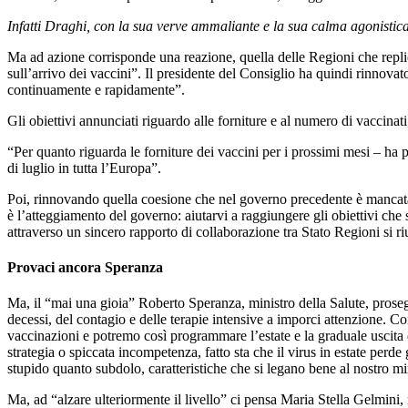
Infatti Draghi, con la sua verve ammaliante e la sua calma agonistica,
Ma ad azione corrisponde una reazione, quella delle Regioni che replic
sull’arrivo dei vaccini”. Il presidente del Consiglio ha quindi rinnov
continuamente e rapidamente”.
Gli obiettivi annunciati riguardo alle forniture e al numero di vaccin
“Per quanto riguarda le forniture dei vaccini per i prossimi mesi – ha
di luglio in tutta l’Europa”.
Poi, rinnovando quella coesione che nel governo precedente è mancata, 
è l’atteggiamento del governo: aiutarvi a raggiungere gli obiettivi che
attraverso un sincero rapporto di collaborazione tra Stato Regioni si ri
Provaci ancora Speranza
Ma, il “mai una gioia” Roberto Speranza, ministro della Salute, pro
decessi, del contagio e delle terapie intensive a imporci attenzione. C
vaccinazioni e potremo così programmare l’estate e la graduale uscita d
strategia o spiccata incompetenza, fatto sta che il virus in estate perde g
stupido quanto subdolo, caratteristiche che si legano bene al nostro m
Ma, ad “alzare ulteriormente il livello” ci pensa Maria Stella Gelmini,