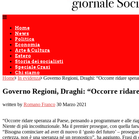
Home
News
Politica
Economia
Arte & Cultura
Estero
Storia dei socialisti
Speciale Craxi
Chi siamo
Home
In evidenza
Governo Regioni, Draghi: “Occorre ridare speran
Governo Regioni, Draghi: “Occorre ridare
written by
Romano Franco
30 Marzo 2021
“Occorre ridare speranza al Paese, pensando a programmare e alle riaper
Niente di più incostituzionale. Ma il premier prosegue, con quella farsa
“Bisogna cominciare ad aver di nuovo il ‘gusto del futuro’ – prosegue 
certezza, non è una speranza né un pronostico”, ha aggiunto. Frasi di c