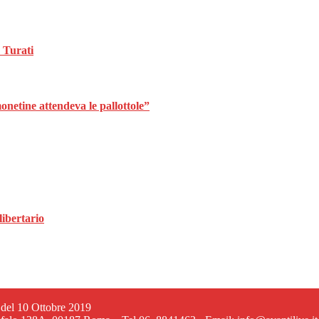
 Turati
 monetine attendeva le pallottole”
libertario
6 del 10 Ottobre 2019