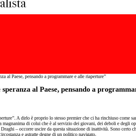
za al Paese, pensando a programmare e alle riaperture”
 speranza al Paese, pensando a programmare
ture”. A dirlo è proprio lo stesso premier che ci ha rinchiuso come sarde 
 magnanima di colui che è al servizio dei giovani, dei deboli e degli opp
Draghi – occorre uscire da questa situazione di inattività. Sono certo c
ircostanza e astratte degne di un politico navigato.