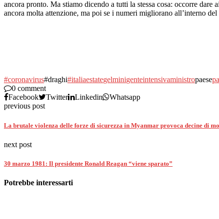
ancora pronto. Ma stiamo dicendo a tutti la stessa cosa: occorre dare a
ancora molta attenzione, ma poi se i numeri migliorano all’interno d
#coronavirus
#draghi
#italia
estate
gelmini
gente
intensiva
ministro
paese
pa
0 comment
Facebook
Twitter
Linkedin
Whatsapp
previous post
La brutale violenza delle forze di sicurezza in Myanmar provoca decine di mor
next post
30 marzo 1981: Il presidente Ronald Reagan “viene sparato”
Potrebbe interessarti