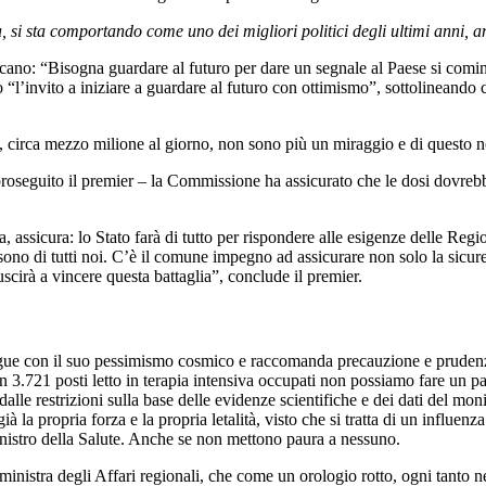
 si sta comportando come uno dei migliori politici degli ultimi anni, an
ano: “Bisogna guardare al futuro per dare un segnale al Paese si cominc
ato “l’invito a iniziare a guardare al futuro con ottimismo”, sottolinea
ati, circa mezzo milione al giorno, non sono più un miraggio e di questo 
 proseguito il premier – la Commissione ha assicurato che le dosi dovreb
assicura: lo Stato farà di tutto per rispondere alle esigenze delle Regi
 sono di tutti noi. C’è il comune impegno ad assicurare non solo la sicure
uscirà a vincere questa battaglia”, conclude il premier.
segue con il suo pessimismo cosmico e raccomanda precauzione e pruden
on 3.721 posti letto in terapia intensiva occupati non possiamo fare un 
alle restrizioni sulla base delle evidenze scientifiche e dei dati del mon
ià la propria forza e la propria letalità, visto che si tratta di un influen
inistro della Salute. Anche se non mettono paura a nessuno.
 ministra degli Affari regionali, che come un orologio rotto, ogni tanto 