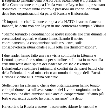
Il segretario generale della NATO Jens Stoltenberg e il presidente
della Commissione europea Ursula von der Leyen hanno presentato
domenica un fronte unito contro le pressioni sui confini orientali
delle loro organizzazioni da parte di Russia e Bielorussia.
“È importante che l’Unione europea e la NATO lavorino fianco a
fianco”, ha detto von der Leyen in una conferenza stampa a Vilnius.
“Stiamo testando e coordinando le nostre risposte alle crisi durante le
esercitazioni regolari; e stiamo intensificando il nostro
coordinamento, la cooperazione sulla resilienza, sulla
consapevolezza situazionale e sulla lotta alla disinformazione”.
I due leader hanno fatto una rara visita congiunta in Lituania e
Lettonia questo fine settimana per sottolineare l’unità in mezzo alla
crisi innescata dalla spinta del leader bielorusso Alexander
Lukashenko a spingere i migranti ai confini sia dei paesi baltici che
della Polonia, oltre al minaccioso accumulo di truppe della Russia in
Crimea e vicino all’Ucraina orientale.
Stoltenberg ha affermato che le due organizzazioni hanno tenuto
colloqui domenica sull’avanzamento del lavoro congiunto, anche
attraverso una dichiarazione sulle aree di cooperazione. “Siamo più
forti e più sicuri quando lavoriamo insieme”, ha detto.
Ha esortato la Russia a essere “trasparente, ridurre le tensioni e