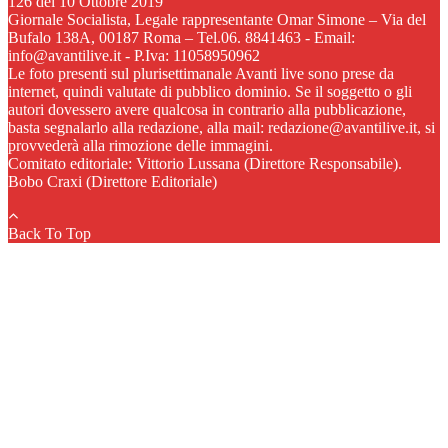
126 del 10 Ottobre 2019
Giornale Socialista, Legale rappresentante Omar Simone – Via del
Bufalo 138A, 00187 Roma – Tel.06. 8841463 - Email:
info@avantilive.it - P.Iva: 11058950962
Le foto presenti sul plurisettimanale Avanti live sono prese da
internet, quindi valutate di pubblico dominio. Se il soggetto o gli
autori dovessero avere qualcosa in contrario alla pubblicazione,
basta segnalarlo alla redazione, alla mail: redazione@avantilive.it, si
provvederà alla rimozione delle immagini.
Comitato editoriale: Vittorio Lussana (Direttore Responsabile).
Bobo Craxi (Direttore Editoriale)
Back To Top