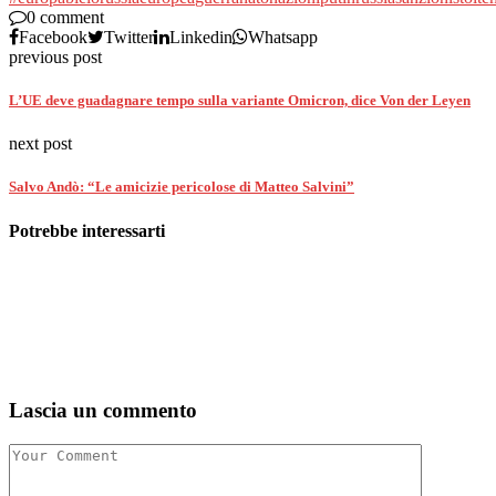
0 comment
Facebook
Twitter
Linkedin
Whatsapp
previous post
L’UE deve guadagnare tempo sulla variante Omicron, dice Von der Leyen
next post
Salvo Andò: “Le amicizie pericolose di Matteo Salvini”
Potrebbe interessarti
Lascia un commento