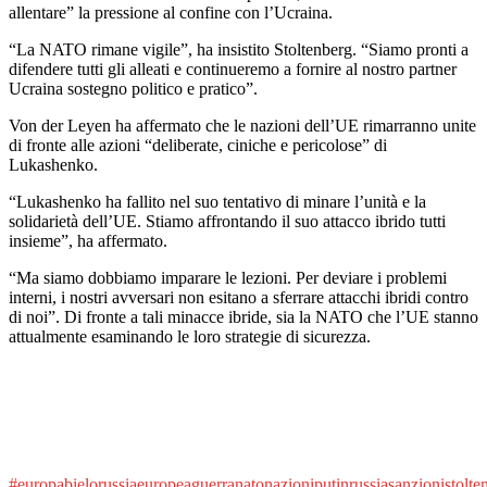
allentare” la pressione al confine con l’Ucraina.
“La NATO rimane vigile”, ha insistito Stoltenberg. “Siamo pronti a
difendere tutti gli alleati e continueremo a fornire al nostro partner
Ucraina sostegno politico e pratico”.
Von der Leyen ha affermato che le nazioni dell’UE rimarranno unite
di fronte alle azioni “deliberate, ciniche e pericolose” di
Lukashenko.
“Lukashenko ha fallito nel suo tentativo di minare l’unità e la
solidarietà dell’UE. Stiamo affrontando il suo attacco ibrido tutti
insieme”, ha affermato.
“Ma siamo dobbiamo imparare le lezioni. Per deviare i problemi
interni, i nostri avversari non esitano a sferrare attacchi ibridi contro
di noi”. Di fronte a tali minacce ibride, sia la NATO che l’UE stanno
attualmente esaminando le loro strategie di sicurezza.
#europa
bielorussia
europea
guerra
nato
nazioni
putin
russia
sanzioni
stolte