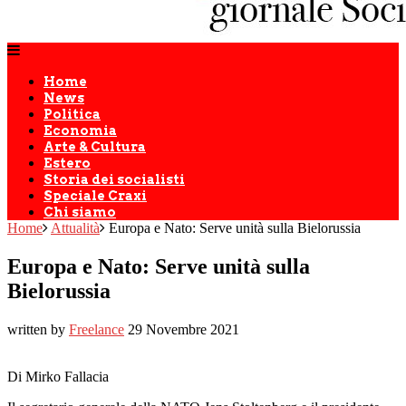
Home
News
Politica
Economia
Arte & Cultura
Estero
Storia dei socialisti
Speciale Craxi
Chi siamo
Home
Attualità
Europa e Nato: Serve unità sulla Bielorussia
Europa e Nato: Serve unità sulla
Bielorussia
written by
Freelance
29 Novembre 2021
Di Mirko Fallacia