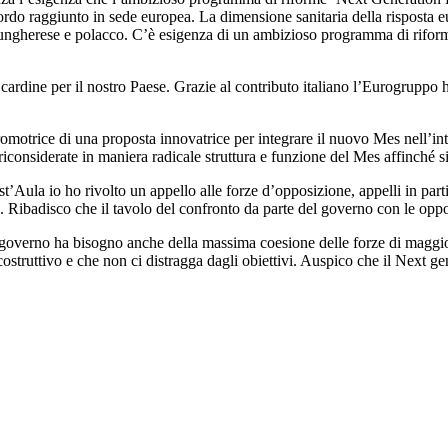
rdo raggiunto in sede europea. La dimensione sanitaria della risposta
o ungherese e polacco. C’è esigenza di un ambizioso programma di rifor
ardine per il nostro Paese. Grazie al contributo italiano l’Eurogruppo ha
romotrice di una proposta innovatrice per integrare il nuovo Mes nell’inte
considerate in maniera radicale struttura e funzione del Mes affinché s
t’Aula io ho rivolto un appello alle forze d’opposizione, appelli in partic
o. Ribadisco che il tavolo del confronto da parte del governo con le op
Il governo ha bisogno anche della massima coesione delle forze di maggior
o costruttivo e che non ci distragga dagli obiettivi. Auspico che il Next 