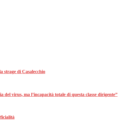
la strage di Casalecchio
 del virus, ma l’incapacità totale di questa classe dirigente”
icialità