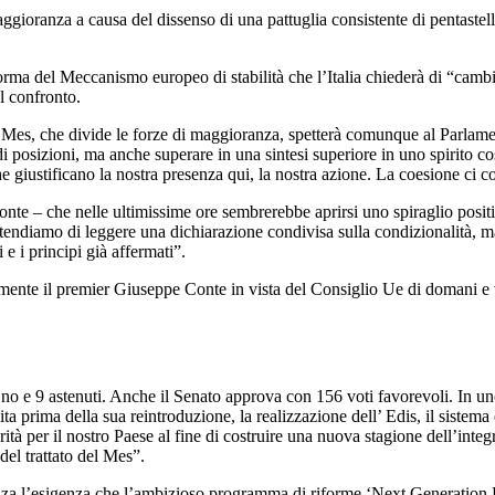
aggioranza a causa del dissenso di una pattuglia consistente di pentastel
forma del Meccanismo europeo di stabilità che l’Italia chiederà di “ca
el confronto.
l Mes, che divide le forze di maggioranza, spetterà comunque al Parlame
 di posizioni, ma anche superare in una sintesi superiore in uno spirito 
he giustificano la nostra presenza qui, la nostra azione. La coesione ci 
te – che nelle ultimissime ore sembrerebbe aprirsi uno spiraglio positi
ttendiamo di leggere una dichiarazione condivisa sulla condizionalità, 
e i principi già affermati”.
ualmente il premier Giuseppe Conte in vista del Consiglio Ue di domani e
o e 9 astenuti. Anche il Senato approva con 156 voti favorevoli. In un
ita prima della sua reintroduzione, la realizzazione dell’ Edis, il siste
rità per il nostro Paese al fine di costruire una nuova stagione dell’int
 del trattato del Mes”.
a l’esigenza che l’ambizioso programma di riforme ‘Next Generation Eu’ 