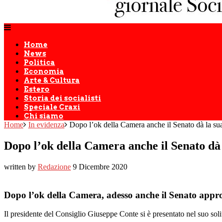
Home
News
Politica
Economia
Arte & Cultura
Estero
Storia dei socialisti
Speciale Craxi
Chi siamo
Home
In evidenza
Dopo l’ok della Camera anche il Senato dà la su
Dopo l’ok della Camera anche il Senato dà
written by
Redazione
9 Dicembre 2020
Dopo l’ok della Camera, adesso anche il Senato appro
Il presidente del Consiglio Giuseppe Conte si è presentato nel suo so