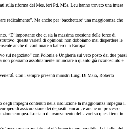
lati sulla riforma del Mes, ieri Pd, M5s, Leu hanno trovato una intesa
mbiare radicalmente”. Ma anche per ‘bacchettare’ una maggioranza che
nto. “E’ importante che ci sia la massima coesione delle forze di
costruttivo, questa varietà di opinioni: non dobbiamo mai disperdere le
consente anche di continuare a batterci in Europa”
vo sul negoziato” con Polonia e Ungheria sul veto posto dai due paesi
ma non possiamo assolutamente rinunciare a quanto già riconosciuto e
 venerdì. Con i sempre presenti ministri Luigi Di Maio, Roberto
o degli impegni contenuti nella risoluzione la maggioranza impegna il
ma europeo di assicurazione dei depositi bancari, e anche un processo
egrazione europea. Lo stato di avanzamento dei lavori su questi temi in
possa essere avviato nel più breve tempo possibile. I cittadini dei