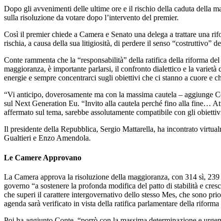
Dopo gli avvenimenti delle ultime ore e il rischio della caduta della m
sulla risoluzione da votare dopo l’intervento del premier.
Così il premier chiede a Camera e Senato una delega a trattare una ri
rischia, a causa della sua litigiosità, di perdere il senso “costruttivo” d
Conte rammenta che la “responsabilità” della ratifica della riforma de
maggioranza, è importante parlarsi, il confronto dialettico e la varietà
energie e sempre concentrarci sugli obiettivi che ci stanno a cuore e c
“Vi anticipo, doverosamente ma con la massima cautela – aggiunge Con
sul Next Generation Eu. “Invito alla cautela perché fino alla fine… A
affermato sul tema, sarebbe assolutamente compatibile con gli obiettivi 
Il presidente della Repubblica, Sergio Mattarella, ha incontrato virt
Gualtieri e Enzo Amendola.
Le Camere Approvano
La Camera approva la risoluzione della maggioranza, con 314 sì, 239 n
governo “a sostenere la profonda modifica del patto di stabilità e cresc
che superi il carattere intergovernativo dello stesso Mes, che sono prio
agenda sarà verificato in vista della ratifica parlamentare della riforma
Poi ha aggiunto Conte, “porrò con la massima determinazione e urgenz