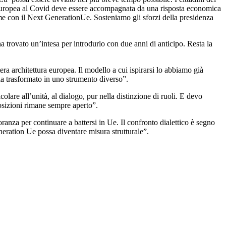
 europea al Covid deve essere accompagnata da una risposta economica
me con il Next GenerationUe. Sosteniamo gli sforzi della presidenza
 trovato un’intesa per introdurlo con due anni di anticipo. Resta la
ra architettura europea. Il modello a cui ispirarsi lo abbiamo già
ia trasformato in uno strumento diverso”.
olare all’unità, al dialogo, pur nella distinzione di ruoli. E devo
posizioni rimane sempre aperto”.
anza per continuare a battersi in Ue. Il confronto dialettico è segno
generation Ue possa diventare misura strutturale”.