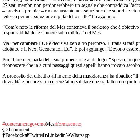
27 stati membri non perdonerebbero un segnale che contraddica l’acco
– precisa il premier – rimane urgente una soluzione che superi il vet
tedesca per una soluzione rapida dello stallo” ha aggiunto.
“Com’è noto la riforma del Mes conteneva il backstop che è obiettivo c
responsabilità delle Camere sulla ratifica” del Mes.
Ma “per cambiare l’Ue è decisiva ben altro percorso. L’Italia si farà p
adottato, è il Next Geeneration Eu”. E poi aggiunge: “Devono essere ri
Poi, il premier, parla della sua propensione al dialogo: “Spesso, in ques
riconoscere che in alcuni passaggi questi appelli hanno trovato ascolt
A proposito del dibattito all’interno della maggioranza ha ribadito: “
di vitalità e ricchezza ma è senz’altro salutare che sia fatto con spirit
#conte
camera
governo
Mes
riforma
senato
0 comment
Facebook
Twitter
Linkedin
Whatsapp