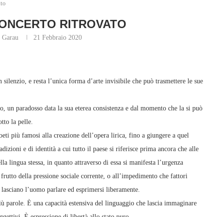
ato
CONCERTO RITROVATO
a Garau
21 Febbraio 2020
silenzio, e resta l’unica forma d’arte invisibile che può trasmettere le sue
io, un paradosso data la sua eterea consistenza e dal momento che la si può
tto la pelle.
poeti più famosi alla creazione dell’opera lirica, fino a giungere a quel
zioni e di identità a cui tutto il paese si riferisce prima ancora che alle
ella lingua stessa, in quanto attraverso di essa si manifesta l’urgenza
s frutto della pressione sociale corrente, o all’impedimento che fattori
 lasciano l’uomo parlare ed esprimersi liberamente.
ù parole. È una capacità estensiva del linguaggio che lascia immaginare
ggettivi. È espressione di libertà allo stato puro.