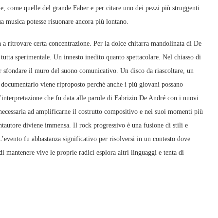
e, come quelle del grande Faber e per citare uno dei pezzi più struggenti
 sua musica potesse risuonare ancora più lontano.
ta a ritrovare certa concentrazione. Per la dolce chitarra mandolinata di De
utta sperimentale. Un innesto inedito quanto spettacolare. Nel chiasso di
er sfondare il muro del suono comunicativo. Un disco da riascoltare, un
o documentario viene riproposto perché anche i più giovani possano
’interpretazione che fu data alle parole di Fabrizio De André con i nuovi
 necessaria ad amplificarne il costrutto compositivo e nei suoi momenti più
antautore diviene immensa. Il rock progressivo è una fusione di stili e
’evento fu abbastanza significativo per risolversi in un contesto dove
di mantenere vive le proprie radici esplora altri linguaggi e tenta di