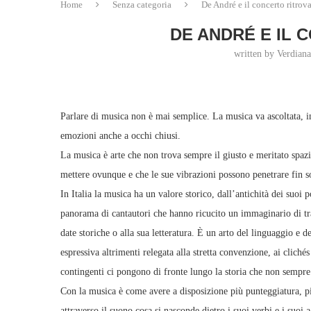
Home
Senza categoria
De André e il concerto ritrov
DE ANDRÉ E IL 
written by Verdian
Parlare di musica non è mai semplice. La musica va ascoltata, in 
emozioni anche a occhi chiusi.
La musica è arte che non trova sempre il giusto e meritato spaz
mettere ovunque e che le sue vibrazioni possono penetrare fin so
In Italia la musica ha un valore storico, dall’antichità dei suoi 
panorama di cantautori che hanno ricucito un immaginario di tradi
date storiche o alla sua letteratura. È un arto del linguaggio e d
espressiva altrimenti relegata alla stretta convenzione, ai cliché
contingenti ci pongono di fronte lungo la storia che non sempre
Con la musica è come avere a disposizione più punteggiatura, pi
attraverso il suono cosa si nasconde dietro i suoi verbi e i suoi a