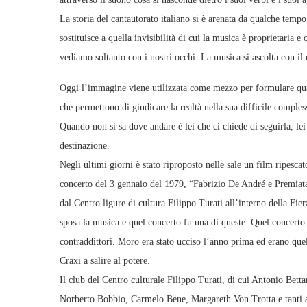
La storia del cantautorato italiano si è arenata da qualche temp
sostituisce a quella invisibilità di cui la musica è proprietaria e 
vediamo soltanto con i nostri occhi. La musica si ascolta con il 
Oggi l’immagine viene utilizzata come mezzo per formulare quals
che permettono di giudicare la realtà nella sua difficile comple
Quando non si sa dove andare è lei che ci chiede di seguirla, le
destinazione.
Negli ultimi giorni è stato riproposto nelle sale un film ripesc
concerto del 3 gennaio del 1979, “Fabrizio De André e Premiata 
dal Centro ligure di cultura Filippo Turati all’interno della Fie
sposa la musica e quel concerto fu una di queste. Quel concerto d
contraddittori. Moro era stato ucciso l’anno prima ed erano quel
Craxi a salire al potere.
Il club del Centro culturale Filippo Turati, di cui Antonio Betta
Norberto Bobbio, Carmelo Bene, Margareth Von Trotta e tanti al