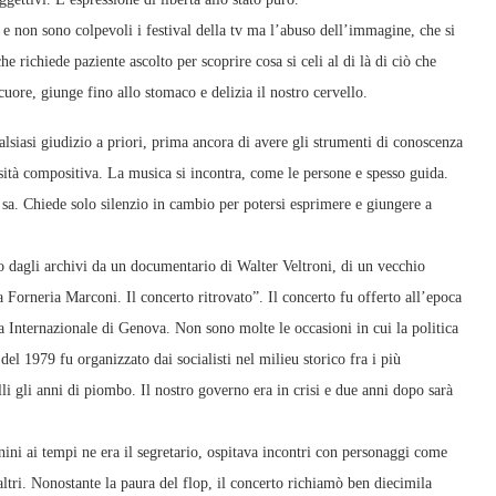
o e non sono colpevoli i festival della tv ma l’abuso dell’immagine, che si
che richiede paziente ascolto per scoprire cosa si celi al di là di ciò che
cuore, giunge fino allo stomaco e delizia il nostro cervello.
iasi giudizio a priori, prima ancora di avere gli strumenti di conoscenza
ssità compositiva. La musica si incontra, come le persone e spesso guida.
i sa. Chiede solo silenzio in cambio per potersi esprimere e giungere a
ato dagli archivi da un documentario di Walter Veltroni, di un vecchio
Forneria Marconi. Il concerto ritrovato”. Il concerto fu offerto all’epoca
ra Internazionale di Genova. Non sono molte le occasioni in cui la politica
el 1979 fu organizzato dai socialisti nel milieu storico fra i più
li gli anni di piombo. Il nostro governo era in crisi e due anni dopo sarà
nini ai tempi ne era il segretario, ospitava incontri con personaggi come
tri. Nonostante la paura del flop, il concerto richiamò ben diecimila