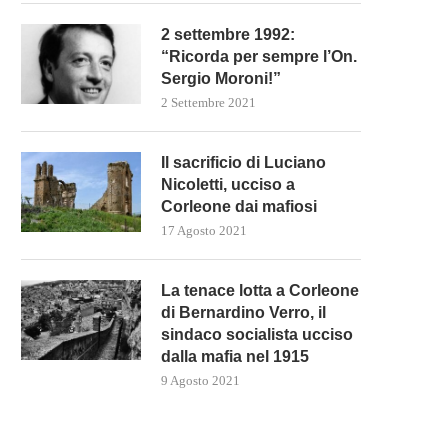
PRIME RICETTE DAL GOVERNO
L’ARMA PIÙ POTENTE DI PU
MELONI PER IL CARO...
CONTRO L’UE È...
2 settembre 1992:
5 Novembre 2022
27 Settembre 2022
“Ricorda per sempre l’On.
Sergio Moroni!”
2 Settembre 2021
Il sacrificio di Luciano
Nicoletti, ucciso a
Corleone dai mafiosi
17 Agosto 2021
La tenace lotta a Corleone
di Bernardino Verro, il
sindaco socialista ucciso
dalla mafia nel 1915
9 Agosto 2021