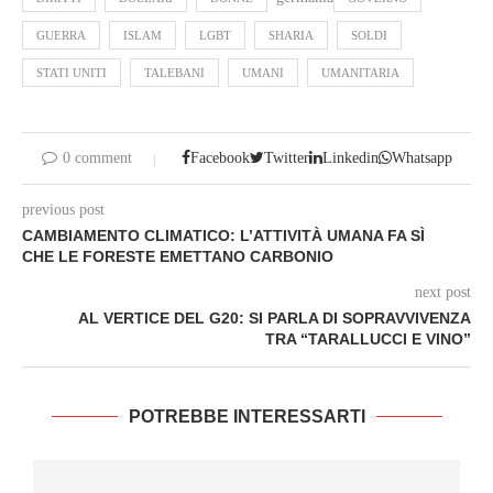
GUERRA
ISLAM
LGBT
SHARIA
SOLDI
STATI UNITI
TALEBANI
UMANI
UMANITARIA
0 comment
Facebook
Twitter
Linkedin
Whatsapp
previous post
CAMBIAMENTO CLIMATICO: L’ATTIVITÀ UMANA FA SÌ
CHE LE FORESTE EMETTANO CARBONIO
next post
AL VERTICE DEL G20: SI PARLA DI SOPRAVVIVENZA
TRA “TARALLUCCI E VINO”
POTREBBE INTERESSARTI