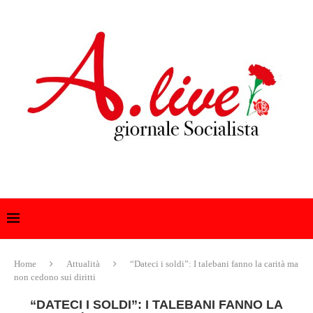
Home
Attualità
“Dateci i soldi”: I talebani fanno la carità ma
non cedono sui diritti
“DATECI I SOLDI”: I TALEBANI FANNO LA