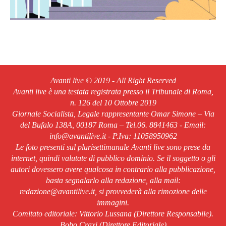
Avanti live © 2019 - All Right Reserved
Avanti live è una testata registrata presso il Tribunale di Roma,
n. 126 del 10 Ottobre 2019
Giornale Socialista, Legale rappresentante Omar Simone – Via
del Bufalo 138A, 00187 Roma – Tel.06. 8841463 - Email:
info@avantilive.it - P.Iva: 11058950962
Le foto presenti sul plurisettimanale Avanti live sono prese da
internet, quindi valutate di pubblico dominio. Se il soggetto o gli
autori dovessero avere qualcosa in contrario alla pubblicazione,
basta segnalarlo alla redazione, alla mail:
redazione@avantilive.it, si provvederà alla rimozione delle
immagini.
Comitato editoriale: Vittorio Lussana (Direttore Responsabile).
Bobo Craxi (Direttore Editoriale)