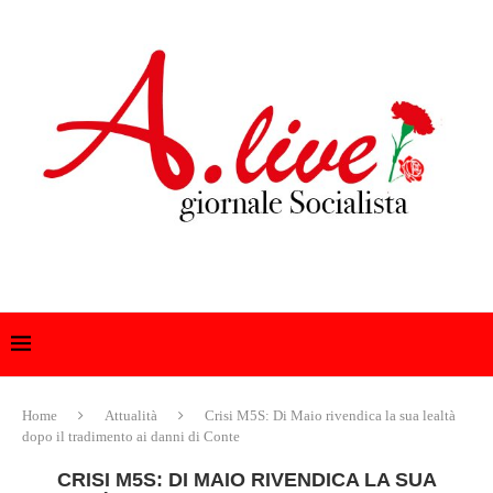
Home
Attualità
Crisi M5S: Di Maio rivendica la sua lealtà
dopo il tradimento ai danni di Conte
CRISI M5S: DI MAIO RIVENDICA LA SUA