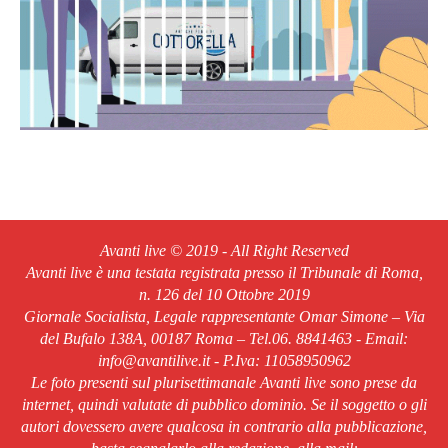
Avanti live © 2019 - All Right Reserved
Avanti live è una testata registrata presso il Tribunale di Roma,
n. 126 del 10 Ottobre 2019
Giornale Socialista, Legale rappresentante Omar Simone – Via
del Bufalo 138A, 00187 Roma – Tel.06. 8841463 - Email:
info@avantilive.it - P.Iva: 11058950962
Le foto presenti sul plurisettimanale Avanti live sono prese da
internet, quindi valutate di pubblico dominio. Se il soggetto o gli
autori dovessero avere qualcosa in contrario alla pubblicazione,