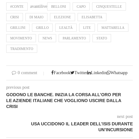
avantilive
#CONTE
BELLONI
CAPO
CINQUESTELLE
CRISI
DI MAIO
ELEZIONE
ELISABETTA
GRILLINI
GRILLO
LEALTÀ
LITE
MATTARELLA
MOVIMENTO
NEWS
PARLAMENTO
STATO
TRADIMENTO
0 comment
Facebook
Twitter
Linkedin
Whatsapp
previous post
GODONO LE BANCHE. INIZIA LA CORSA ALL’ORO PER
LE AZIENDE ITALIANE CHE VOGLIONO USCIRE DALLA
CRISI
next post
USA UCCIDONO IL LEADER DELL’ISIS DURANTE
UN’INCURSIONE