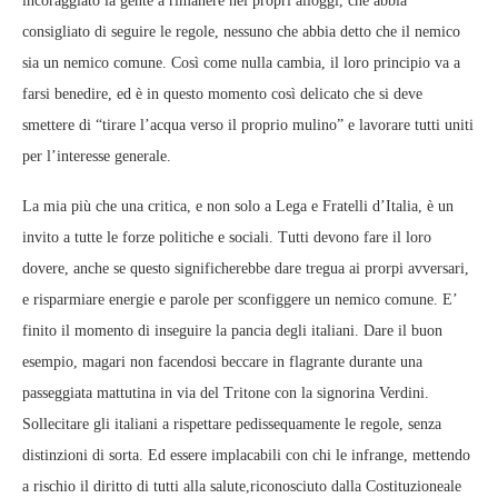
incoraggiato la gente a rimanere nei propri alloggi, che abbia
consigliato di seguire le regole, nessuno che abbia detto che il nemico
sia un nemico comune. Così come nulla cambia, il loro principio va a
farsi benedire, ed è in questo momento così delicato che si deve
smettere di “tirare l’acqua verso il proprio mulino” e lavorare tutti uniti
per l’interesse generale.
La mia più che una critica, e non solo a Lega e Fratelli d’Italia, è un
invito a tutte le forze politiche e sociali. Tutti devono fare il loro
dovere, anche se questo significherebbe dare tregua ai prorpi avversari,
e risparmiare energie e parole per sconfiggere un nemico comune. E’
finito il momento di inseguire la pancia degli italiani. Dare il buon
esempio, magari non facendosi beccare in flagrante durante una
passeggiata mattutina in via del Tritone con la signorina Verdini.
Sollecitare gli italiani a rispettare pedissequamente le regole, senza
distinzioni di sorta. Ed essere implacabili con chi le infrange, mettendo
a rischio il diritto di tutti alla salute,riconosciuto dalla Costituzioneale