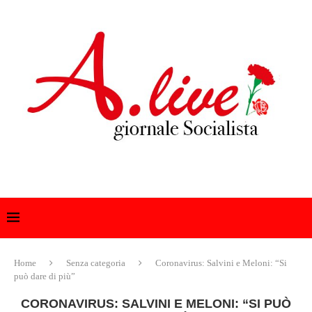
Home
Senza categoria
Coronavirus: Salvini e Meloni: “Si
può dare di più”
CORONAVIRUS: SALVINI E MELONI: “SI PUÒ