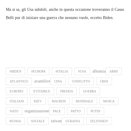
Ma si sa, gli Usa subdoli, anche in questa occasione troveranno il Casus
Belli pur di iniziare una guerra che nessuno vuole, eccetto Biden.
alleanza
#BIDEN
#EUROPA
#ITALIA
#USA
ARMI
avantilive
ATLANTICO
CINA
CONFLITTO
CRISI
EUROPEI
EVITABILE
FREDDA
GUERRA
ITALIANI
KIEV
MACRON
MONDIALE
MOSCA
organizzazione
NATO
PACE
PATTO
PUTIN
taiwan
RUSSIA
SOCIALE
UCRAINA
ZELENSKIY