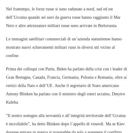
Nel frattempo, le forze russe si sono radunate a nord, sud ed est
dell’Ucraina quando sei navi da guerra russe hanno raggiunto il Mar
Nero e altre attrezzature militari russe sono arrivate in Bielorussia.
Le immagini satellitari commerciali di un’azienda statunitense hanno
mostrato nuovi schieramenti militari russi in diversi siti vicino al
confine.
Prima dei colloqui con Putin, Biden ha parlato della crisi con i leader di
Gran Bretagna, Canada, Francia, Germania, Polonia e Romania, oltre ai
vertici della Nato e dell’UE. Anche il segretario di Stato americano
Antony Blinken ha parlato con il ministro degli esteri ucraino, Dmytro
Kuleba.
“Il nostro sostegno alla sovranità e all’integrità territoriale dell’Ucraina
è incrollabile”, ha detto Blinken dopo l’appello di venerdì. Ma se Kiev
dovesse entrare in guerra si troverebbe da sola a sostenere il conflitto,