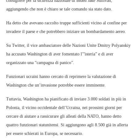
consigliere per la sicurezza nazionale di Biden Jake Sullivan,
aggiungendo che non è chiaro se tale comando sia stato dato.
Ha detto che avevano raccolto truppe sufficienti vicino al confine per
invadere il paese e che potrebbero iniziare un bombardamento aereo.
Su Twitter, il vice ambasciatore delle Nazioni Unite Dmitry Polyanskiy
ha accusato Washington di aver fomentato l'”isteria” e di aver
organizzato una “campagna di panico”.
Funzionari ucraini hanno cercato di reprimere la valutazione di
Washington che un’invasione potrebbe essere imminente.
Tuttavia, Washington ha pianificato di inviare 3.000 soldati in più in
Polonia, il vicino occidentale dell’Ucraina, nei prossimi giorni per
cercare di aiutare a rassicurare gli alleati della NATO, hanno detto
quattro funzionari statunitensi. Si aggiungono agli 8.500 già in allerta
per essere schierati in Europa, se necessario.