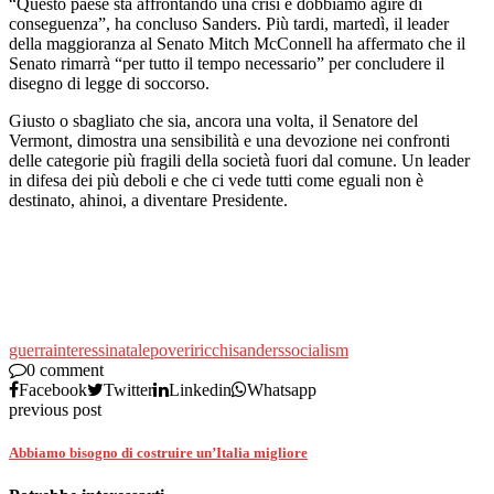
“Questo paese sta affrontando una crisi e dobbiamo agire di
conseguenza”, ha concluso Sanders. Più tardi, martedì, il leader
della maggioranza al Senato Mitch McConnell ha affermato che il
Senato rimarrà “per tutto il tempo necessario” per concludere il
disegno di legge di soccorso.
Giusto o sbagliato che sia, ancora una volta, il Senatore del
Vermont, dimostra una sensibilità e una devozione nei confronti
delle categorie più fragili della società fuori dal comune. Un leader
in difesa dei più deboli e che ci vede tutti come eguali non è
destinato, ahinoi, a diventare Presidente.
guerra
interessi
natale
poveri
ricchi
sanders
socialism
0 comment
Facebook
Twitter
Linkedin
Whatsapp
previous post
Abbiamo bisogno di costruire un’Italia migliore