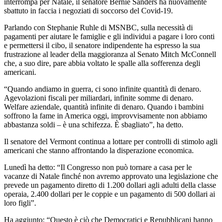
interrompa per Natale, il senatore Bernie Sanders ha nuovamente
sbattuto in faccia i negoziati di soccorso del Covid-19.
Parlando con Stephanie Ruhle di MSNBC, sulla necessità di
pagamenti per aiutare le famiglie e gli individui a pagare i loro conti
e permettersi il cibo, il senatore indipendente ha espresso la sua
frustrazione al leader della maggioranza al Senato Mitch McConnell
che, a suo dire, pare abbia voltato le spalle alla sofferenza degli
americani.
“Quando andiamo in guerra, ci sono infinite quantità di denaro.
Agevolazioni fiscali per miliardari, infinite somme di denaro.
Welfare aziendale, quantità infinite di denaro. Quando i bambini
soffrono la fame in America oggi, improvvisamente non abbiamo
abbastanza soldi – è una schifezza. È sbagliato”, ha detto.
Il senatore del Vermont continua a lottare per controlli di stimolo agli
americani che stanno affrontando la disperazione economica.
Lunedì ha detto: “Il Congresso non può tornare a casa per le
vacanze di Natale finché non avremo approvato una legislazione che
prevede un pagamento diretto di 1.200 dollari agli adulti della classe
operaia, 2.400 dollari per le coppie e un pagamento di 500 dollari ai
loro figli”.
Ha aggiunto: “Questo è ciò che Democratici e Repubblicani hanno