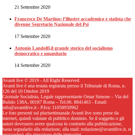
21 Settembre 2020
Francesco De Martino: l’illustre accademico e statista che
divenne Segretario Nazionale del Psi
17 Settembre 2020
Antonio Landolfi,il grande storico del socialismo
democratico e umanitario
14 Settembre 2020
Avanti live © 2019 - All Right Reserved
Avanti live è una testata registrata presso il Tribunale di Roma, n.
126 del 10 Ottobre 2019
Giornale Socialista, Legale rappresentante Omar Simone – Via del
Bufalo 138A, 00187 Roma – Tel.06. 8841463 - Email:
info@avantilive.it - P.Iva: 11058950962
Le foto presenti sul plurisettimanale Avanti live sono prese da
internet, quindi valutate di pubblico dominio. Se il soggetto o gli
autori dovessero avere qualcosa in contrario alla pubblicazione,
basta segnalarlo alla redazione, alla mail: redazione@avantilive.it, si
provvederà alla rimozione delle immagini.