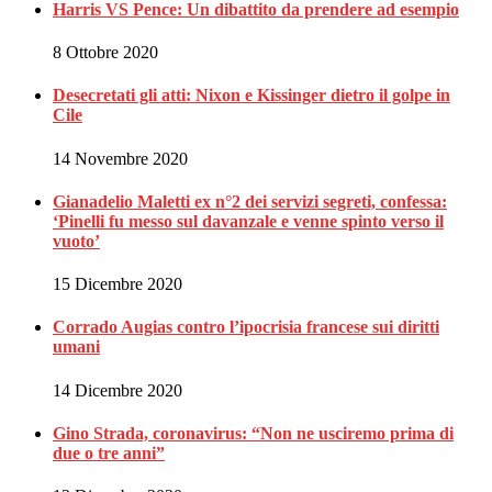
Harris VS Pence: Un dibattito da prendere ad esempio
8 Ottobre 2020
Desecretati gli atti: Nixon e Kissinger dietro il golpe in
Cile
14 Novembre 2020
Gianadelio Maletti ex n°2 dei servizi segreti, confessa:
‘Pinelli fu messo sul davanzale e venne spinto verso il
vuoto’
15 Dicembre 2020
Corrado Augias contro l’ipocrisia francese sui diritti
umani
14 Dicembre 2020
Gino Strada, coronavirus: “Non ne usciremo prima di
due o tre anni”