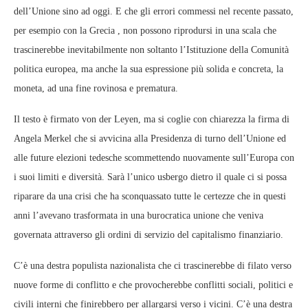
dell’Unione sino ad oggi. E che gli errori commessi nel recente passato,
per esempio con la Grecia , non possono riprodursi in una scala che
trascinerebbe inevitabilmente non soltanto l’Istituzione della Comunità
politica europea, ma anche la sua espressione più solida e concreta, la
moneta, ad una fine rovinosa e prematura.
Il testo è firmato von der Leyen, ma si coglie con chiarezza la firma di
Angela Merkel che si avvicina alla Presidenza di turno dell’Unione ed
alle future elezioni tedesche scommettendo nuovamente sull’Europa con
i suoi limiti e diversità. Sarà l’unico usbergo dietro il quale ci si possa
riparare da una crisi che ha sconquassato tutte le certezze che in questi
anni l’avevano trasformata in una burocratica unione che veniva
governata attraverso gli ordini di servizio del capitalismo finanziario.
C’è una destra populista nazionalista che ci trascinerebbe di filato verso
nuove forme di conflitto e che provocherebbe conflitti sociali, politici e
civili interni che finirebbero per allargarsi verso i vicini. C’è una destra