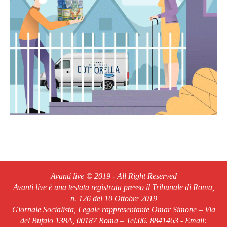
Avanti live © 2019 - All Right Reserved
Avanti live è una testata registrata presso il Tribunale di Roma,
n. 126 del 10 Ottobre 2019
Giornale Socialista, Legale rappresentante Omar Simone – Via
del Bufalo 138A, 00187 Roma – Tel.06. 8841463 - Email: