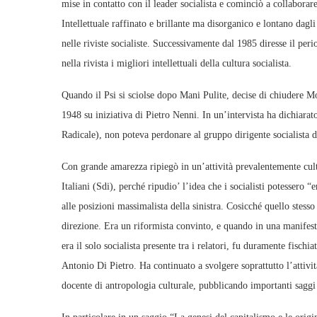
mise in contatto con il leader socialista e cominciò a collaborare
Intellettuale raffinato e brillante ma disorganico e lontano dagli 
nelle riviste socialiste. Successivamente dal 1985 diresse il per
nella rivista i migliori intellettuali della cultura socialista.
Quando il Psi si sciolse dopo Mani Pulite, decise di chiudere Mo
1948 su iniziativa di Pietro Nenni. In un’intervista ha dichiarato c
Radicale), non poteva perdonare al gruppo dirigente socialista d
Con grande amarezza ripiegò in un’attività prevalentemente cultu
Italiani (Sdi), perché ripudio’ l’idea che i socialisti potessero 
alle posizioni massimalista della sinistra. Cosicché quello ste
direzione. Era un riformista convinto, e quando in una manifest
era il solo socialista presente tra i relatori, fu duramente fischi
Antonio Di Pietro. Ha continuato a svolgere soprattutto l’attivit
docente di antropologia culturale, pubblicando importanti saggi c