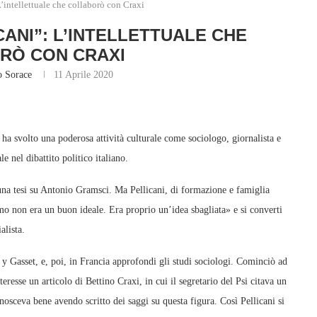
’intellettuale che collaborò con Craxi
CANI”: L’INTELLETTUALE CHE
RÒ CON CRAXI
o Sorace
11 Aprile 2020
e ha svolto una poderosa attività culturale come sociologo, giornalista e
e nel dibattito politico italiano.
 una tesi su Antonio Gramsci. Ma Pellicani, di formazione e famiglia
o non era un buon ideale. Era proprio un’idea sbagliata» e si converti
alista.
 y Gasset, e, poi, in Francia approfondi gli studi sociologi. Cominciò ad
eresse un articolo di Bettino Craxi, in cui il segretario del Psi citava un
osceva bene avendo scritto dei saggi su questa figura. Così Pellicani si