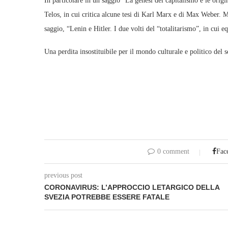
In particolare in un saggio “La genesi del capitalismo e le origin
Telos, in cui critica alcune tesi di Karl Marx e di Max Weber. Ma
saggio, “Lenin e Hitler. I due volti del “totalitarismo”, in cui e
Una perdita insostituibile per il mondo culturale e politico del s
0 comment
Fac
previous post
CORONAVIRUS: L’APPROCCIO LETARGICO DELLA
SVEZIA POTREBBE ESSERE FATALE