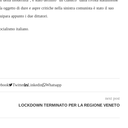
i della modernità”, è stato definito “un classico” dalla rivista statunitense
 oggetto di dure e aspre critiche nella sinistra comunista è stato il suo
quipara appunto i due dittatori.
ocialismo italiano.
ebook
Twitter
Linkedin
Whatsapp
next post
LOCKDOWN TERMINATO PER LA REGIONE VENETO