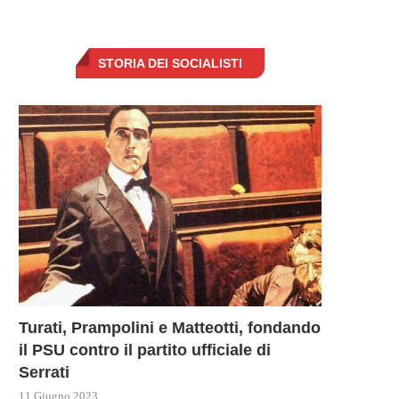
STORIA DEI SOCIALISTI
PRIME RICETTE DAL GOVERNO
L’ARMA PIÙ POTENTE DI PU
MELONI PER IL CARO...
CONTRO L’UE È...
5 Novembre 2022
27 Settembre 2022
Turati, Prampolini e Matteotti, fondando
il PSU contro il partito ufficiale di
Serrati
11 Giugno 2023