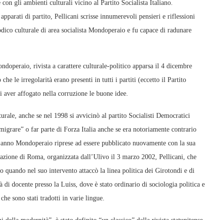
 con gli ambienti culturali vicino al Partito Socialista Italiano.
apparati di partito, Pellicani scrisse innumerevoli pensieri e riflessioni
iodico culturale di area socialista Mondoperaio e fu capace di radunare
ndoperaio, rivista a carattere culturale-politico apparsa il 4 dicembre
he le irregolarità erano presenti in tutti i partiti (eccetto il Partito
i aver affogato nella corruzione le buone idee.
rale, anche se nel 1998 si avvicinò al partito Socialisti Democratici
“emigrare” o far parte di Forza Italia anche se era notoriamente contrario
sso anno Mondoperaio riprese ad essere pubblicato nuovamente con la sua
azione di Roma, organizzata dall’Ulivo il 3 marzo 2002, Pellicani, che
ato quando nel suo intervento attaccò la linea politica dei Girotondi e di
à di docente presso la Luiss, dove è stato ordinario di sociologia politica e
he sono stati tradotti in varie lingue.