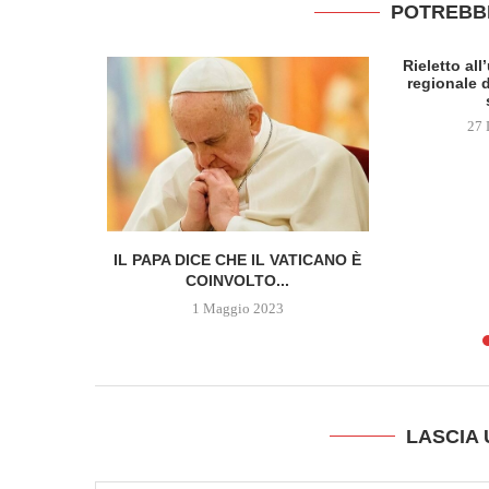
POTREBB
Rieletto al
regionale d
27 
 DELLA
IL PAPA DICE CHE IL VATICANO È
SCOPRE...
COINVOLTO...
1 Maggio 2023
LASCIA