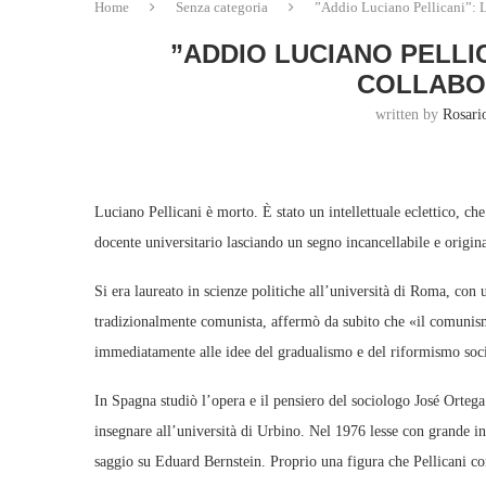
Home
Senza categoria
”Addio Luciano Pellicani”: L
”ADDIO LUCIANO PELLI
COLLABO
written by
Rosari
Luciano Pellicani è morto. È stato un intellettuale eclettico, ch
docente universitario lasciando un segno incancellabile e original
Si era laureato in scienze politiche all’università di Roma, con
tradizionalmente comunista, affermò da subito che «il comunism
immediatamente alle idee del gradualismo e del riformismo soci
In Spagna studiò l’opera e il pensiero del sociologo José Ortega
insegnare all’università di Urbino. Nel 1976 lesse con grande int
saggio su Eduard Bernstein. Proprio una figura che Pellicani con