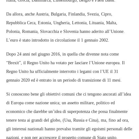
Italia, Grecia, Danimarca, Lussemburgo, Belgio e Paesi Bassi.
Da allora, anche Austria, Bulgaria, Finlandia, Svezia, Cipro,
Repubblica Ceca, Estonia, Ungheria, Lettonia, Lituania, Malta,
Polonia, Romania, Slovacchia e Slovenia hanno aderito all’Unione.
L’euro è stato introdotto in circolazione il 1 gennaio 2002.
Dopo 24 anni nel giugno 2016, in quella che divenne nota come
“Brexit”, il Regno Unito ha votato per lasciare l’Unione europea. Il
Regno Unito ha ufficialmente interrotto i legami con l’UE il 31
gennaio 2020 ed è entrato in un periodo di transizione di 11 mesi.
Si conoscono bene gli obiettivi comuni che ci tengono ancorati all’idea
di Europa come nazione unica; un assetto militare, politico ed
economico che darebbe un’idea di superpotenza che possa finalmente
tenere testa ai grandi del globo, (Usa, Russia e Cina), ma, fino ad ora,
gli interessi nazionali hanno prevalso tramite gli egoismi personali delle
nazioni, e non per accrescere il progetto comune di Stato unito.